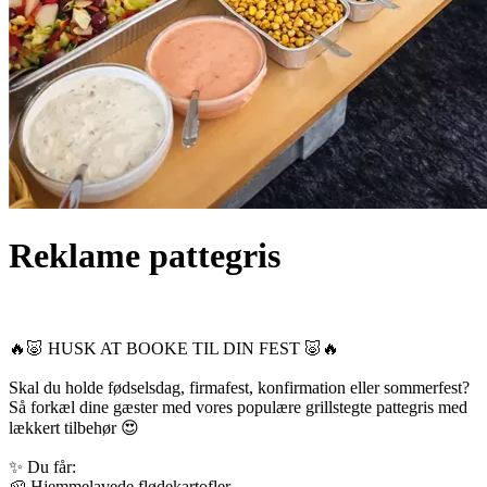
Reklame pattegris
🔥🐷 HUSK AT BOOKE TIL DIN FEST 🐷🔥
Skal du holde fødselsdag, firmafest, konfirmation eller sommerfest?
Så forkæl dine gæster med vores populære grillstegte pattegris med
lækkert tilbehør 😍
✨ Du får:
🥔 Hjemmelavede flødekartofler