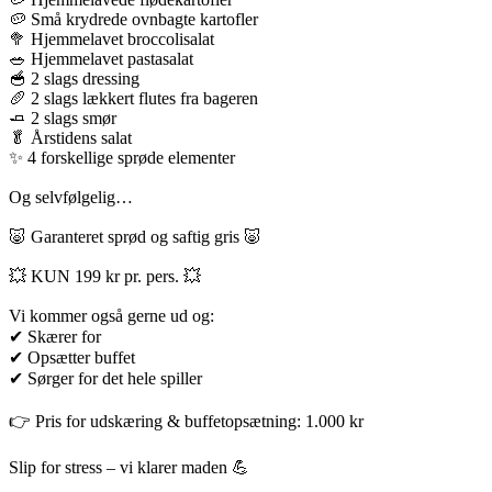
🥔 Små krydrede ovnbagte kartofler
🥦 Hjemmelavet broccolisalat
🥗 Hjemmelavet pastasalat
🥣 2 slags dressing
🥖 2 slags lækkert flutes fra bageren
🧈 2 slags smør
🥬 Årstidens salat
✨ 4 forskellige sprøde elementer
Og selvfølgelig…
🐷 Garanteret sprød og saftig gris 🐷
💥 KUN 199 kr pr. pers. 💥
Vi kommer også gerne ud og:
✔ Skærer for
✔ Opsætter buffet
✔ Sørger for det hele spiller
👉 Pris for udskæring & buffetopsætning: 1.000 kr
Slip for stress – vi klarer maden 💪