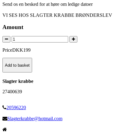
Send os en besked for at høre om ledige datoer
VI SES HOS SLAGTER KRABBE BRØNDERSLEV
Amount
Price
DKK
199
Add to basket
Slagter krabbe
27400639
20596220
Slagterkrabbe@hotmail.com